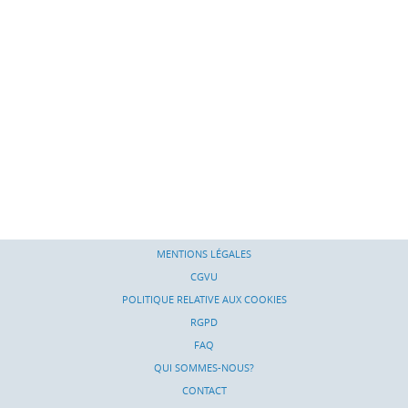
MENTIONS LÉGALES
CGVU
POLITIQUE RELATIVE AUX COOKIES
RGPD
FAQ
QUI SOMMES-NOUS?
CONTACT