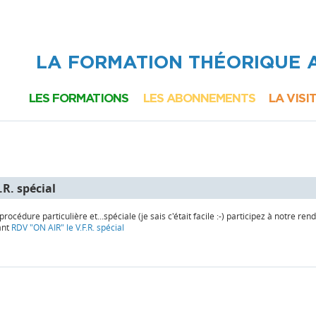
LA FORMATION THÉORIQUE
LES FORMATIONS
LES ABONNEMENTS
LA VISI
BREVET D'INITIATION
PILOTE PRIVÉ
AÉRONAUTIQUE
LAPL/PPL AVION
E-LEARNING
E-LEARNING
E-L
AUTONOME
AUTONOME
AU
R. spécial
RENDEZ-VOUS
DOUBLE
D
procédure particulière et...spéciale (je sais c'était facile :-) participez à notre r
"ON AIR"
COMMANDE
CO
vant
RDV "ON AIR" le V.F.R. spécial
E-LEARNING
REND
AGRÉÉ
"O
RENDEZ-VOUS
"ON AIR"