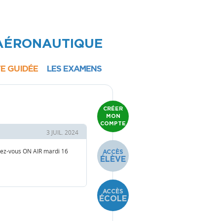
 AÉRONAUTIQUE
TE GUIDÉE
LES EXAMENS
ULM
CRÉER
MON
EARNING
COMPTE
TONOME
3 JUIL. 2024
OUBLE
endez-vous ON AIR mardi 16
ACCÈS
MMANDE
ÉLÈVE
EZ-VOUS
N AIR"
ACCÈS
ÉCOLE