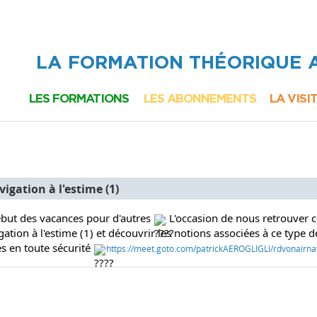
LA FORMATION THÉORIQUE
LES FORMATIONS
LES ABONNEMENTS
LA VISI
BREVET D'INITIATION
PILOTE PRIVÉ
AÉRONAUTIQUE
LAPL/PPL AVION
E-LEARNING
E-LEARNING
E-L
AUTONOME
AUTONOME
AU
igation à l'estime (1)
RENDEZ-VOUS
DOUBLE
D
début des vacances pour d'autres
L'occasion de nous retrouver c
"ON AIR"
COMMANDE
CO
gation à l'estime (1) et découvrir les notions associées à ce type 
es en toute sécurité
https://meet.goto.com/patrickAEROGLIGLI/rdvonairna
E-LEARNING
REND
AGRÉÉ
"O
RENDEZ-VOUS
"ON AIR"