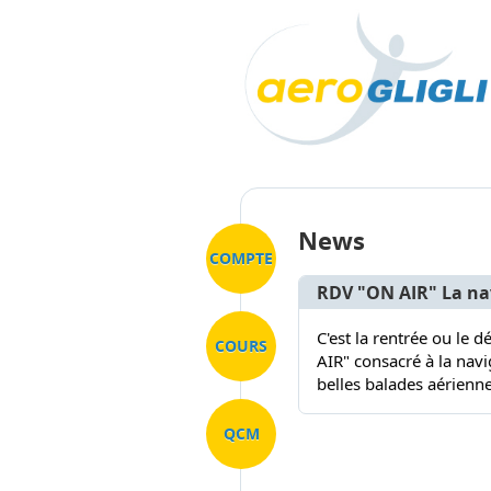
News
COMPTE
RDV "ON AIR" La nav
C'est la rentrée ou le 
COURS
AIR" consacré à la navi
belles balades aérienn
QCM