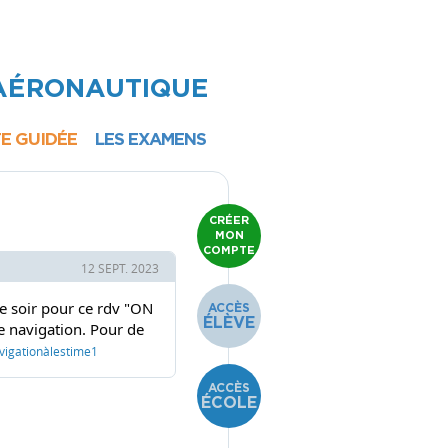
 AÉRONAUTIQUE
TE GUIDÉE
LES EXAMENS
ULM
CRÉER
MON
EARNING
COMPTE
TONOME
12 SEPT. 2023
OUBLE
e soir pour ce rdv "ON
ACCÈS
MMANDE
ÉLÈVE
de navigation. Pour de
vigationàlestime1
EZ-VOUS
N AIR"
ACCÈS
ÉCOLE