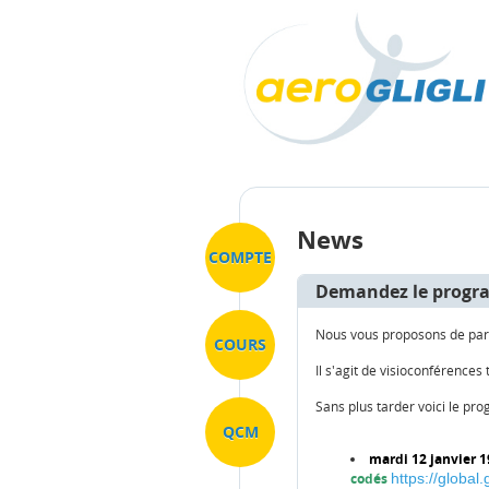
News
COMPTE
Demandez le progr
Nous vous proposons de part
COURS
Il s'agit de visioconférence
Sans plus tarder voici le p
QCM
mardi 12 janvier 
codés
https://globa