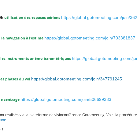
9h
utilisation des espaces aériens
https://global.gotomeeting.com/join/3
h
la navigation à l'estime
https://global.gotomeeting.com/join/703381837
les instruments anémo-barométriques
https://global.gotomeeting.com/j
les phases du vol
https://global.gotomeeting.com/join/347791245
le centrage
https://global.gotomeeting.com/join/506699333
nt réalisés via la plateforme de visioconférence Gotomeeting. Voici la procédur
hone
 !