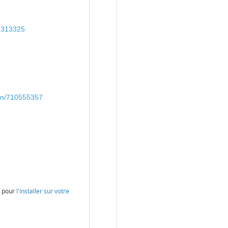
62313325
oin/710555357
e pour
l'installer sur votre