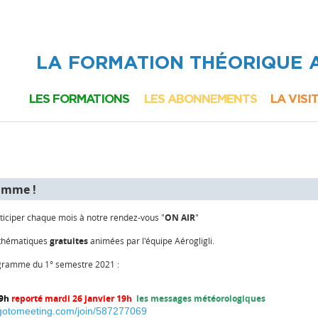
LA FORMATION THÉORIQUE
LES FORMATIONS
LES ABONNEMENTS
LA VISI
BREVET D'INITIATION
PILOTE PRIVÉ
AÉRONAUTIQUE
LAPL/PPL AVION
E-LEARNING
E-LEARNING
E-L
AUTONOME
AUTONOME
AU
amme !
RENDEZ-VOUS
DOUBLE
D
iciper chaque mois à notre rendez-vous "
ON AIR
"
"ON AIR"
COMMANDE
CO
s thématiques
gratuites
animées par l'équipe Aérogligli.
E-LEARNING
REND
AGRÉÉ
"O
rogramme du 1° semestre 2021 :
RENDEZ-VOUS
19h
reporté mardi 26 janvier 19h
les messages météorologiques
"ON AIR"
l.gotomeeting.com/join/587277069