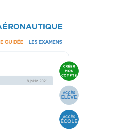
 AÉRONAUTIQUE
TE GUIDÉE
LES EXAMENS
ULM
CRÉER
MON
EARNING
COMPTE
TONOME
8 JANV. 2021
OUBLE
ACCÈS
MMANDE
ÉLÈVE
EZ-VOUS
N AIR"
ACCÈS
ÉCOLE